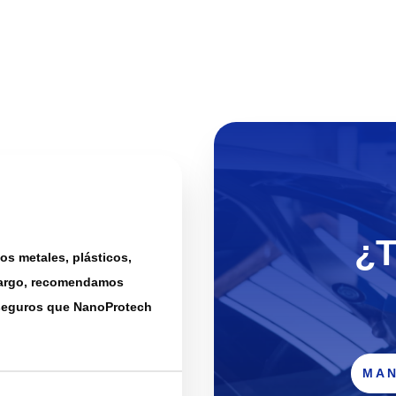
¿
s metales, plásticos,
mbargo, recomendamos
 seguros que NanoProtech
MAN