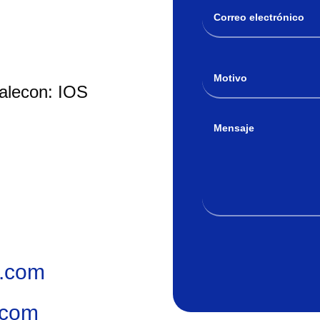
Malecon: IOS
.com
.com