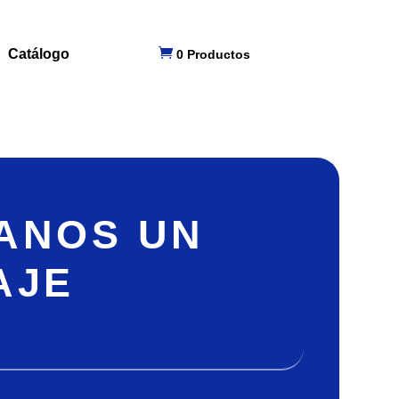

Catálogo
0 Productos
ANOS UN
AJE