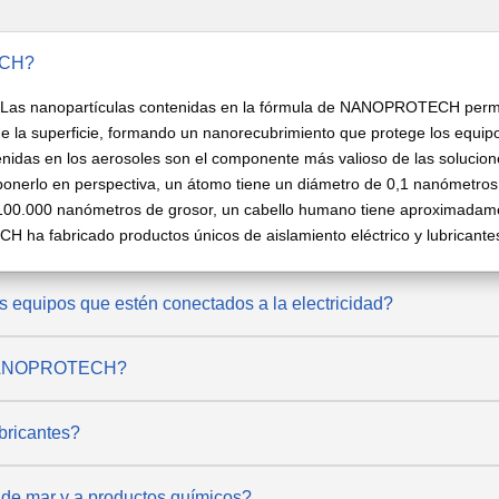
ECH?
Las nanopartículas contenidas en la fórmula de NANOPROTECH permite
 de la superficie, formando un nanorecubrimiento que protege los equ
tenidas en los aerosoles son el componente más valioso de las solu
ponerlo en perspectiva, un átomo tiene un diámetro de 0,1 nanómetros
s 100.000 nanómetros de grosor, un cabello humano tiene aproximada
a fabricado productos únicos de aislamiento eléctrico y lubricantes
quipos que estén conectados a la electricidad?
e NANOPROTECH?
ricantes?
e mar y a productos químicos?