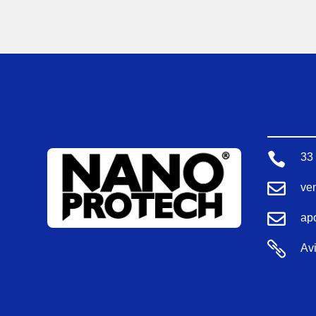

33

ve

ap

Avi